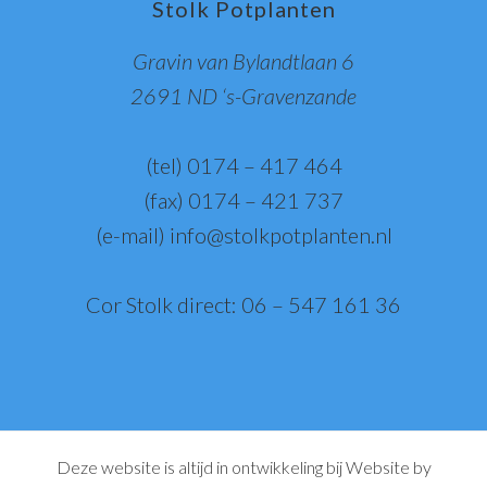
Stolk Potplanten
deze
website
Gravin van Bylandtlaan 6
2691 ND ‘s-Gravenzande
(tel) 0174 – 417 464
(fax) 0174 – 421 737
(e-mail)
info@stolkpotplanten.nl
Cor Stolk direct: 06 – 547 161 36
Deze website is altijd in ontwikkeling bij
Website by