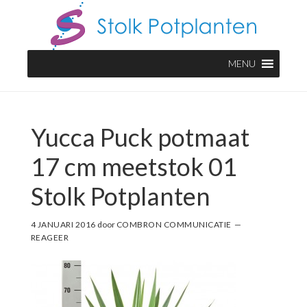
Door
Spring
naar
naar
de
de
MENU
hoofd
voettekst
inhoud
Yucca Puck potmaat
17 cm meetstok 01
Stolk Potplanten
4 JANUARI 2016
door
COMBRON COMMUNICATIE
REAGEER